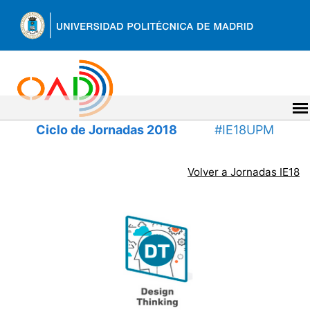
Ir
al
contenido
Back
Ciclo de Jornadas 2018
#IE18UPM
to
top
Volver a Jornadas IE18