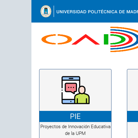
Ir
al
contenido
Back
Back
to
to
top
top
PIE
Proyectos de Innovación Educativa
de la UPM