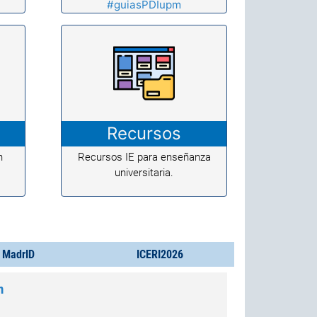
#guiasPDIupm
Recursos
n
Recursos IE para enseñanza
universitaria.
o MadrID
ICERI2026
n