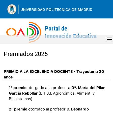
Ir
al
contenido
Back
to
Premiados 2025
top
PREMIO A LA EXCELENCIA DOCENTE - Trayectoria 20
años
1º premio
otorgado a la profesora
Dª. María del Pilar
García Rebollar
(E.T.S.I. Agronómica, Aliment. y
Biosistemas)
2º premio
otorgado al profesor
D. Leonardo