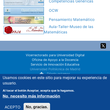
Competencias Genéricas
OCW
Pensamiento Matemático
Aula-Taller-Museo de las
Matemáticas
Back
to
top
Vicerrectorado para Universidad Digital
Oficina de Apoyo a la Docencia
Servicio de Innovación Educativa
Universidad Politécnica de Madrid
Dónde estamos
Usamos cookies en este sitio para mejorar su experiencia de
innovacion.educativa@upm.es
usuario.
91 067 00 22
Política de cookies
Al tocar el botón Aceptar, acepta que lo hagamos.
No, necesito más información
ACEPTO
No, gracias.