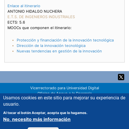
Enlace al itinerario
ANTONIO HIDALGO NUCHERA
E.T.S. DE INGENIEROS INDUSTRIALES
ECTS: 5.6
MOOCs que componen el itinerario:
Protección y financiación de la innovación tecnológica
Dirección de la innovación tecnológica
Nuevas tendencias en gestión de la innovación
Back
to
top
Vicerrectorado para Universidad Digital
Oficina de Apoyo a la Docencia
Usamos cookies en este sitio para mejorar su experiencia de
Servicio de Innovación Educativa
usuario.
Universidad Politécnica de Madrid
Dónde estamos
Al tocar el botón Aceptar, acepta que lo hagamos.
innovacion.educativa@upm.es
No, necesito más información
91 067 00 22
Política de cookies