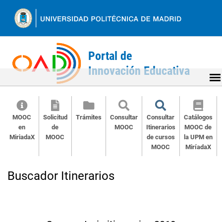
Ir
al
contenido
MOOC
Solicitud
Trámites
Consultar
Consultar
Catálogos
en
de
MOOC
Itinerarios
MOOC de
MiriadaX
MOOC
de cursos
la UPM en
MOOC
MiríadaX
Back
to
Buscador Itinerarios
top