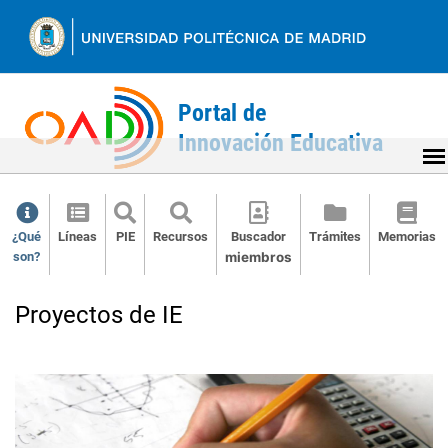
Ir
al
contenido
¿Qué
Líneas
PIE
Recursos
Buscador
Trámites
Memorias
son?
miembros
Back
to
Proyectos de IE
top