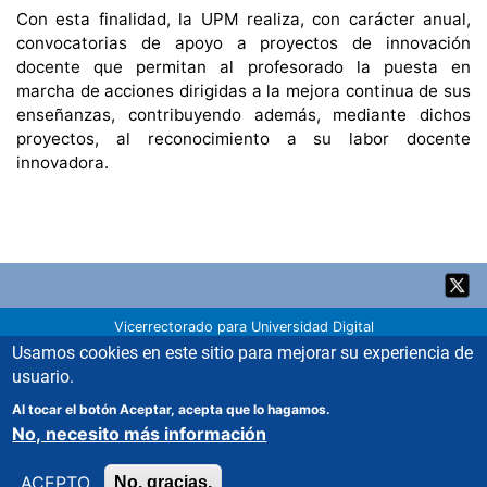
Con esta finalidad, la UPM realiza, con carácter anual,
convocatorias de apoyo a proyectos de innovación
docente que permitan al profesorado la puesta en
marcha de acciones dirigidas a la mejora continua de sus
enseñanzas, contribuyendo además, mediante dichos
proyectos, al reconocimiento a su labor docente
innovadora.
Back
to
top
Vicerrectorado para Universidad Digital
Oficina de Apoyo a la Docencia
Usamos cookies en este sitio para mejorar su experiencia de
Servicio de Innovación Educativa
usuario.
Universidad Politécnica de Madrid
Dónde estamos
Al tocar el botón Aceptar, acepta que lo hagamos.
innovacion.educativa@upm.es
No, necesito más información
91 067 00 22
Política de cookies
ACEPTO
No, gracias.