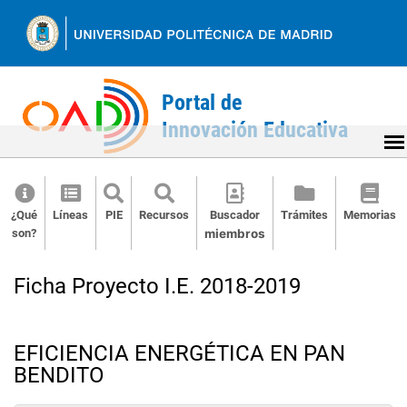
Ir
al
contenido
¿Qué
Líneas
PIE
Recursos
Buscador
Trámites
Memorias
son?
miembros
Back
to
Ficha Proyecto I.E. 2018-2019
top
EFICIENCIA ENERGÉTICA EN PAN
BENDITO