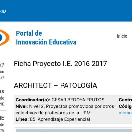
Inicio
Back
to
Ficha Proyecto I.E. 2016-2017
n?
top
ión
va?
ARCHITECT – PATOLOGÍA
as
 de
Coordinador(a):
CESAR BEDOYA FRUTOS
Centr
PIE
Nivel:
Nivel 2. Proyectos promovidos por otros
Códig
colectivos de profesores de la UPM
memor
IE
Línea:
E5. Aprendizaje Experiencial
sde
25