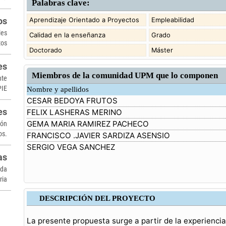
Palabras clave:
Aprendizaje Orientado a Proyectos
Empleabilidad
os
les
Calidad en la enseñanza
Grado
tos
Doctorado
Máster
es
Miembros de la comunidad UPM que lo componen
nte
PIE
Nombre y apellidos
CESAR BEDOYA FRUTOS
es
FELIX LASHERAS MERINO
GEMA MARIA RAMIREZ PACHECO
ión
os.
FRANCISCO .JAVIER SARDIZA ASENSIO
SERGIO VEGA SANCHEZ
as
ada
ria
DESCRIPCIÓN DEL PROYECTO
La presente propuesta surge a partir de la experienci