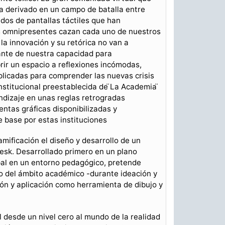
a derivado en un campo de batalla entre
os de pantallas táctiles que han
s omnipresentes cazan cada uno de nuestros
la innovación y su retórica no van a
ante de nuestra capacidad para
rir un espacio a reflexiones incómodas,
plicadas para comprender las nuevas crisis
nstitucional preestablecida de ̈La Academia ̈
ndizaje en unas reglas retrogradas
ientas gráficas disponibilizadas y
e base por estas instituciones
amificación el diseño y desarrollo de un
desk. Desarrollado primero en un plano
pal en un entorno pedagógico, pretende
to del ámbito académico -durante ideación y
ión y aplicación como herramienta de dibujo y
l desde un nivel cero al mundo de la realidad