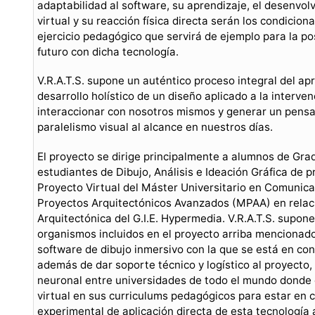
adaptabilidad al software, su aprendizaje, el desenvol
virtual y su reacción física directa serán los condicion
ejercicio pedagógico que servirá de ejemplo para la po
futuro con dicha tecnología.
V.R.A.T.S. supone un auténtico proceso integral del ap
desarrollo holístico de un diseño aplicado a la interve
interaccionar con nosotros mismos y generar un pens
paralelismo visual al alcance en nuestros días.
El proyecto se dirige principalmente a alumnos de Gr
estudiantes de Dibujo, Análisis e Ideación Gráfica de 
Proyecto Virtual del Máster Universitario en Comunic
Proyectos Arquitectónicos Avanzados (MPAA) en relaci
Arquitectónica del G.I.E. Hypermedia. V.R.A.T.S. supon
organismos incluidos en el proyecto arriba mencionad
software de dibujo inmersivo con la que se está en con
además de dar soporte técnico y logístico al proyecto
neuronal entre universidades de todo el mundo donde 
virtual en sus curriculums pedagógicos para estar en 
experimental de aplicación directa de esta tecnología a