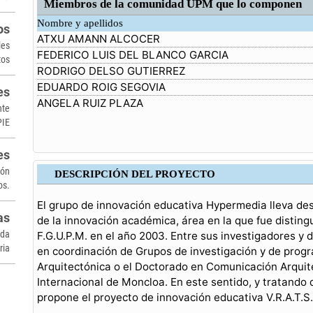
Miembros de la comunidad UPM que lo componen
Nombre y apellidos
os
ATXU AMANN ALCOCER
les
FEDERICO LUIS DEL BLANCO GARCIA
tos
RODRIGO DELSO GUTIERREZ
EDUARDO ROIG SEGOVIA
es
ANGELA RUIZ PLAZA
nte
PIE
es
ión
DESCRIPCIÓN DEL PROYECTO
os.
El grupo de innovación educativa Hypermedia lleva des
as
de la innovación académica, área en la que fue distin
ada
F.G.U.P.M. en el año 2003. Entre sus investigadores y
ria
en coordinación de Grupos de investigación y de pro
Arquitectónica o el Doctorado en Comunicación Arqui
Internacional de Moncloa. En este sentido, y tratando
propone el proyecto de innovación educativa V.R.A.T.S