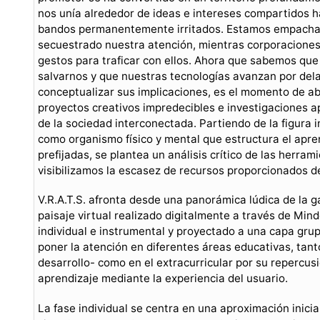
nos unía alrededor de ideas e intereses compartidos h
bandos permanentemente irritados. Estamos empachad
secuestrado nuestra atención, mientras corporacione
gestos para traficar con ellos. Ahora que sabemos que 
salvarnos y que nuestras tecnologías avanzan por del
conceptualizar sus implicaciones, es el momento de ab
proyectos creativos impredecibles e investigaciones a
de la sociedad interconectada. Partiendo de la figura i
como organismo físico y mental que estructura el apre
prefijadas, se plantea un análisis crítico de las herram
visibilizamos la escasez de recursos proporcionados d
V.R.A.T.S. afronta desde una panorámica lúdica de la g
paisaje virtual realizado digitalmente a través de Min
individual e instrumental y proyectado a una capa gru
poner la atención en diferentes áreas educativas, tan
desarrollo- como en el extracurricular por su repercus
aprendizaje mediante la experiencia del usuario.
La fase individual se centra en una aproximación inicia