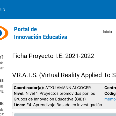
Inicio
Back
to
Ficha Proyecto I.E. 2021-2022
n?
top
ión
va?
V.R.A.T.S. (Virtual Reality Applied To 
as
 de
Coordinador(a):
ATXU AMANN ALCOCER
Centr
PIE
Nivel:
Nivel 1. Proyectos promovidos por los
Códig
Grupos de Innovación Educativa (GIEs)
memor
IE
Línea:
E4. Aprendizaje Basado en Investigación
sde
25