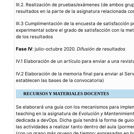
III.2. Realización de pruebas/exámenes (de ambos grupo
resultados en la parte de la asignatura relacionada c
III.3 Cumplimentación de la encuesta de satisfacción p
experimental sobre el grado de satisfacción con la me
de los resultados
Fase IV
: julio-octubre 2020.
Difusión de resultados
IV.1 Elaboración de un artículo para enviar a una revis
IV.2 Elaboración de la memoria final para enviar al Ser
establecen las bases de la convocatoria)
RECURSOS Y MATERIALES DOCENTES
Se elaborará una guía con los mecanismos para imple
teaching en la asignatura de
Evolución y Mantenimien
dedicada a devOps. Dicha guía tendrá la forma de guio
las actividades a realizar tanto dentro del aula (porm
(con un grano más grueso de tiempo: expresadas en ho