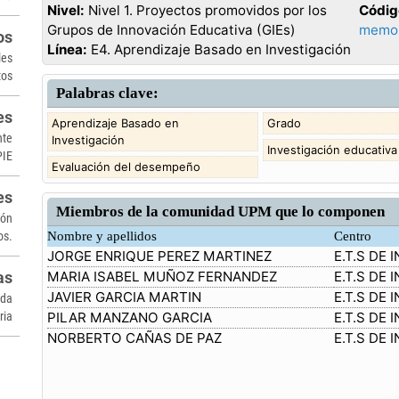
Nivel:
Nivel 1. Proyectos promovidos por los
Códig
Grupos de Innovación Educativa (GIEs)
memor
os
Línea:
E4. Aprendizaje Basado en Investigación
les
tos
Palabras clave:
es
Aprendizaje Basado en
Grado
nte
Investigación
Investigación educativa
PIE
Evaluación del desempeño
es
Miembros de la comunidad UPM que lo componen
ión
Nombre y apellidos
Centro
os.
JORGE ENRIQUE PEREZ MARTINEZ
E.T.S DE
MARIA ISABEL MUÑOZ FERNANDEZ
E.T.S DE
as
JAVIER GARCIA MARTIN
E.T.S DE
ada
ria
PILAR MANZANO GARCIA
E.T.S DE
NORBERTO CAÑAS DE PAZ
E.T.S DE