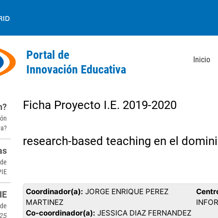
Inicio
Back
to
Ficha Proyecto I.E. 2019-2020
n?
top
ión
va?
research-based teaching en el domin
as
 de
PIE
Coordinador(a):
JORGE ENRIQUE PEREZ
Centr
IE
MARTINEZ
INFO
sde
Co-coordinador(a):
JESSICA DIAZ FERNANDEZ
25