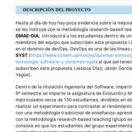
DESCRIPCIÓN DEL PROYECTO
Hasta el día de hoy hay poca evidencia sobre la mejor
se les instruye con la metodología research-based tea
DMAE-DIA
, introducirá a los estudiantes dentro de un
miembros del equipo que subscriben esta propuesta (J
en el dominio de devOps. DevOps es una de las líneas 
SYST
(
https://www.citsem.upm.es/es/quienes-somos/
tecnologia-software-y-sistemas-syst
) al que pertene
subscriben esta propuesta (Jessica Díaz, Javier Garcí
Yagüe).
Dentro de la titulación
Ingeniería del Software
, impart
6º semestre se imparte la asignatura de
Evolución y M
matriculados cerca de 130 estudiantes, divididos en d
realizar un experimento para contrastar el rendimient
con una metodología tradicional de enseñanza-aprendi
con la metodología research-based teaching (grupo ex
consiste en que los estudiantes del grupo experimenta