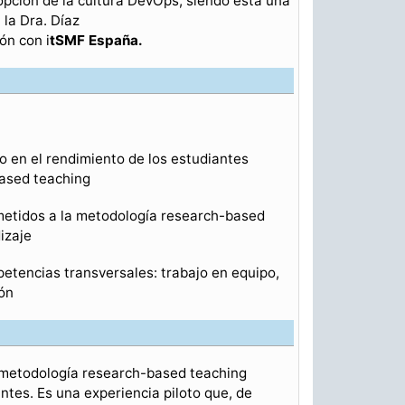
pción de la cultura DevOps, siendo esta una
 la Dra. Díaz
ón con i
tSMF España.
 en el rendimiento de los estudiantes
ased teaching
ometidos a la metodología research-based
izaje
etencias transversales: trabajo en equipo,
ión
a metodología research-based teaching
tes. Es una experiencia piloto que, de