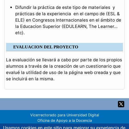
Difundir la práctica de este tipo de materiales y
prácticas de la experiencia en el campo de (ESL &
ELE) en Congresos Internacionales en el ámbito de
la Educacion Superior (EDULEARN, The Learner…
etc).
EVALUACION DEL PROYECTO
La evaluación se llevará a cabo por parte de los propios
alumnos a través de la creación de un cuestionario que
evalué la utilidad de uso de la página web creada y que
se incluirá en la misma.
Back
to
top
Vicerrectorado para Universidad Digital
Oficina de Apoyo a la Docencia
Servicio de Innovación Educativa
Usamos cookies en este sitio para mejorar su experiencia de