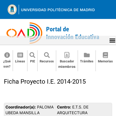
Ir
al
contenido
¿Qué
Líneas
PIE
Recursos
Buscador
Trámites
Memorias
son?
miembros
Back
to
Ficha Proyecto I.E. 2014-2015
top
Coordinador(a):
PALOMA
Centro:
E.T.S. DE
UBEDA MANSILLA
ARQUITECTURA