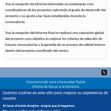
Tras la recepción de informe intermedio se contestarán a los
coordinadores de los proyectos valorando el grado de desarrollo del
proyecto y su ajuste a las fases establecidas durante la
convocatoria.
Tras la recepción del informe final se realizará una valoración global
del proyecto cuyo objetivo es mejorar los criterios de selección de
futuras convocatorias y la garantía de un proceso de calidad interno
dentro del proyecto coordinado del centro.
Back
to
top
Vicerrectorado para Universidad Digital
Oficina de Apoyo a la Docencia
Servicio de Innovación Educativa
Usamos cookies en este sitio para mejorar su experiencia de
Universidad Politécnica de Madrid
usuario.
Dónde estamos
innovacion.educativa@upm.es
Al tocar el botón Aceptar, acepta que lo hagamos.
91 067 00 22