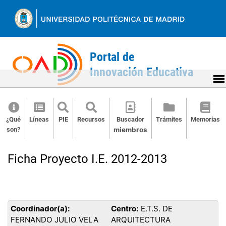
Ir
al
contenido
¿Qué
Líneas
PIE
Recursos
Buscador
Trámites
Memorias
son?
miembros
Back
to
Ficha Proyecto I.E. 2012-2013
top
Coordinador(a):
Centro:
E.T.S. DE
FERNANDO JULIO VELA
ARQUITECTURA