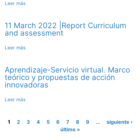
Emerging
Leer más
sobre
Technologies
Innovación
educativa
11 March 2022 |Report Curriculum
y
redes
and assessment
sociales
Leer más
sobre
11
March
Aprendizaje-Servicio virtual. Marco
2022
|Report
teórico y propuestas de acción
Curriculum
innovadoras
and
assessment
Leer más
sobre
Aprendizaje-
Servicio
virtual.
Páginas
1
2
3
4
5
6
7
8
9
…
siguiente ›
Marco
último »
teórico