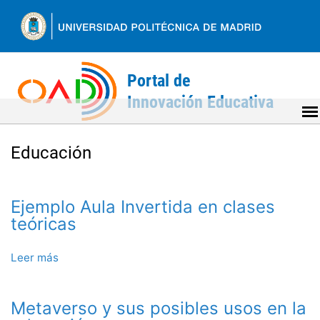
Ir
al
contenido
Back
to
Educación
top
Ejemplo Aula Invertida en clases
teóricas
Leer más
sobre
Ejemplo
Aula
Metaverso y sus posibles usos en la
Invertida