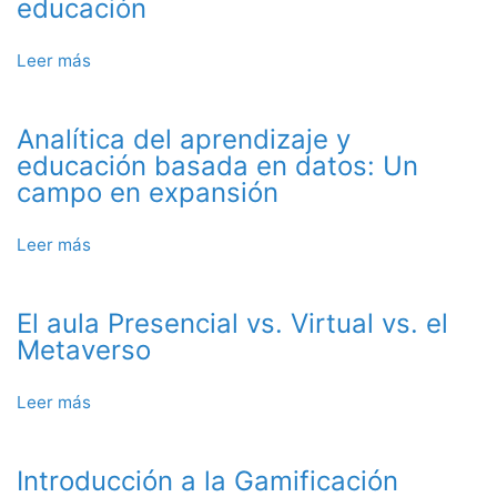
en
educación
clases
teóricas
Leer más
sobre
Metaverso
y
Analítica del aprendizaje y
sus
posibles
educación basada en datos: Un
usos
campo en expansión
en
la
Leer más
sobre
educación
Analítica
del
El aula Presencial vs. Virtual vs. el
aprendizaje
y
Metaverso
educación
basada
Leer más
sobre
en
El
datos:
aula
Un
Introducción a la Gamificación
Presencial
campo