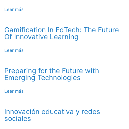
vs.
en
Virtual
Leer más
sobre
expansión
vs.
Introducción
el
a
Metaverso
Gamification In EdTech: The Future
la
Gamificación
Of Innovative Learning
Leer más
sobre
Gamification
In
Preparing for the Future with
EdTech:
The
Emerging Technologies
Future
Of
Leer más
sobre
Innovative
Preparing
Learning
for
Innovación educativa y redes
the
Future
sociales
with