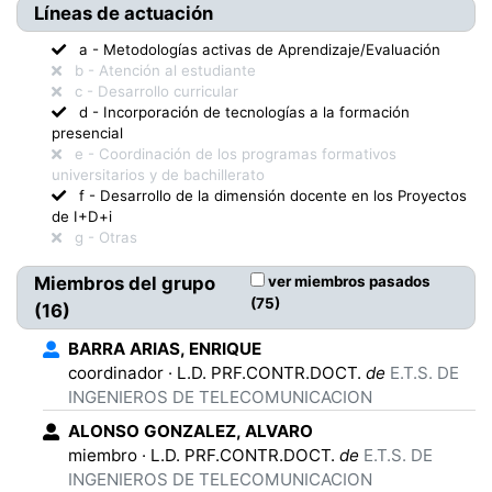
Líneas de actuación
a
-
Metodologías activas de Aprendizaje/Evaluación
b
-
Atención al estudiante
c
-
Desarrollo curricular
d
-
Incorporación de tecnologías a la formación
presencial
e
-
Coordinación de los programas formativos
universitarios y de bachillerato
f
-
Desarrollo de la dimensión docente en los Proyectos
de I+D+i
g
-
Otras
Miembros del grupo
ver miembros pasados
(
75
)
(
16
)
BARRA ARIAS
,
ENRIQUE
coordinador
·
L.D. PRF.CONTR.DOCT.
de
E.T.S. DE
INGENIEROS DE TELECOMUNICACION
ALONSO GONZALEZ
,
ALVARO
miembro
·
L.D. PRF.CONTR.DOCT.
de
E.T.S. DE
INGENIEROS DE TELECOMUNICACION