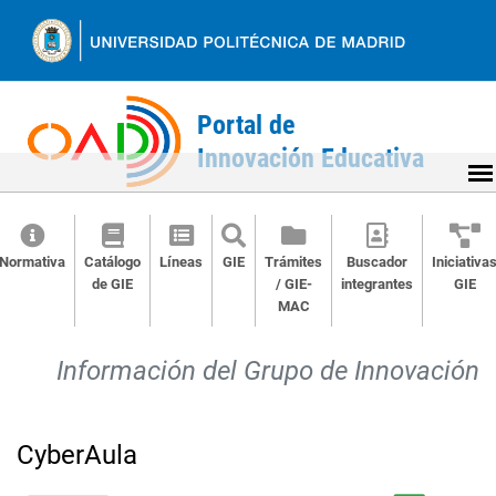
Ir
al
contenido
Normativa
Catálogo
Líneas
GIE
Trámites
Buscador
Iniciativa
de GIE
/ GIE-
integrantes
GIE
MAC
Back
to
Información del Grupo de Innovación
top
CyberAula