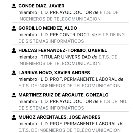
CONDE DIAZ
,
JAVIER
miembro
·
L.D. PRF.AYUD.DOCTOR
de
E.T.S. DE
INGENIEROS DE TELECOMUNICACION
GORDILLO MENDEZ
,
ALDO
miembro
·
L.D. PRF.CONTR.DOCT.
de
E.T.S DE ING.
DE SISTEMAS INFORMÁTICOS
HUECAS FERNANDEZ-TORIBIO
,
GABRIEL
miembro
·
TITULAR UNIVERSIDAD
de
E.T.S. DE
INGENIEROS DE TELECOMUNICACION
LARRIVA NOVO
,
XAVIER ANDRES
miembro
·
L.D. PROF. PERMANENTE LABORAL
de
E.T.S. DE INGENIEROS DE TELECOMUNICACION
MARTINEZ RUIZ DE ARCAUTE
,
GONZALO
miembro
·
L.D. PRF.AYUD.DOCTOR
de
E.T.S DE ING.
DE SISTEMAS INFORMÁTICOS
MUÑOZ ARCENTALES
,
JOSE ANDRES
miembro
·
L.D. PROF. PERMANENTE LABORAL
de
E.T.S. DE INGENIEROS DE TELECOMUNICACION