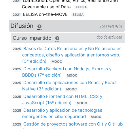
Data4Good: Openness, Ethics, Resilience and
2021
Governable use of Data
EELISA
EELISA on-the-MOVE
2021
EELISA
Difusión
CATEGORÍA
Curso impartido
tipo de actividad
Bases de Datos Relacionales y No Relacionales:
2025
conceptos, diseño y aplicación a entornos web.
(3ª edición)
MOOC
Desarrollo Backend con Node.js, Express y
2025
BBDDs (7ª edición)
MOOC
Desarrollo de aplicaciones con React y React
2025
Native (3ª edición)
MOOC
Desarrollo Frontend con HTML, CSS y
2025
JavaScript (15ª edición)
MOOC
Desarrollo y aplicación de tecnologías
2025
emergentes en ciberseguridad
MOOC
Gestión de proyectos software con Git y GitHub
2025