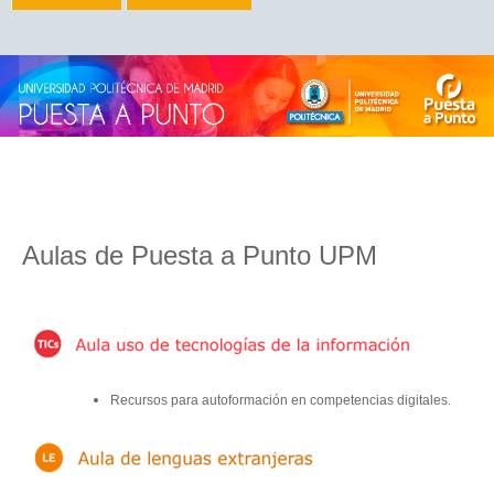
Jump
to
navigation
Back
Aulas de Puesta a Punto UPM
to
top
Recursos para autoformación en competencias digitales.