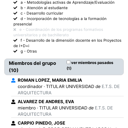
a
-
Metodologías activas de Aprendizaje/Evaluación
b
-
Atención al estudiante
c
-
Desarrollo curricular
d
-
Incorporación de tecnologías a la formación
presencial
e
-
Coordinación de los programas formativos
universitarios y de bachillerato
f
-
Desarrollo de la dimensión docente en los Proyectos
de I+D+i
g
-
Otras
Miembros del grupo
ver miembros pasados
(
1
)
(
10
)
ROMAN LOPEZ
,
MARIA EMILIA
coordinador
·
TITULAR UNIVERSIDAD
de
E.T.S. DE
ARQUITECTURA
ALVAREZ DE ANDRES
,
EVA
miembro
·
TITULAR UNIVERSIDAD
de
E.T.S. DE
ARQUITECTURA
CARPIO PINEDO
,
JOSE