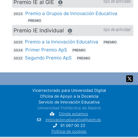
Premio IE al GIE
tipo de actividad
Premio a Grupos de Innovación Educativa
2023
PREMIO
Premio IE Individual
tipo de actividad
Premio a la Innovación Educativa
2025
PREMIO
Primer Premio ApS
2024
PREMIO
Segundo Premio ApS
2022
PREMIO
Back
to
top
Vicerrectorado para Universidad Digital
Oficina de Apoyo a la Docencia
Servicio de Innovación Educativa
Universidad Politécnica de Madrid
Dónde estamos
innovacion.educativa@upm.es
91 067 00 22
Política de cookies