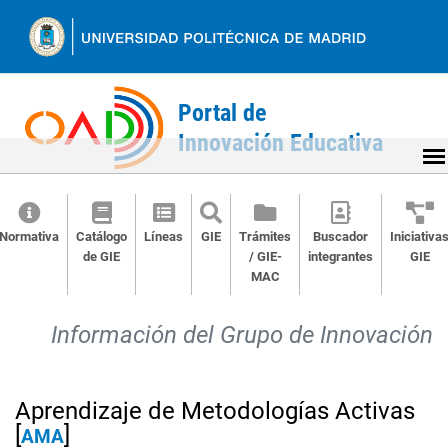
Ir
al
contenido
Normativa
Catálogo
Líneas
GIE
Trámites
Buscador
Iniciativa
de GIE
/ GIE-
integrantes
GIE
MAC
Back
to
Información del Grupo de Innovación
top
Aprendizaje de Metodologías Activas
[
]
AMA